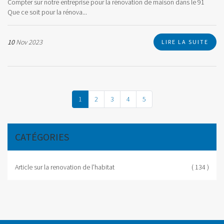
Compter sur notre entreprise pour la rénovation de maison dans le 91
Que ce soit pour la rénova...
10
Nov 2023
LIRE LA SUITE
1
2
3
4
5
CATÉGORIES
Article sur la renovation de l'habitat
( 134 )